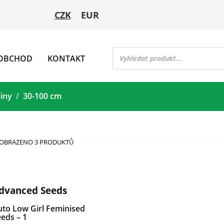
CZK
EUR
OBCHOD
KONTAKT
liny
30-100 cm
OBRAZENO 3 PRODUKTŮ
dvanced Seeds
uto Low Girl Feminised
eds – 1