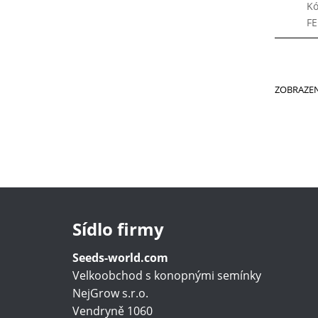
Kó
F
ZOBRAZE
Sídlo firmy
Seeds-world.com
Velkoobchod s konopnými semínky
NejGrow s.r.o.
Vendryně 1060