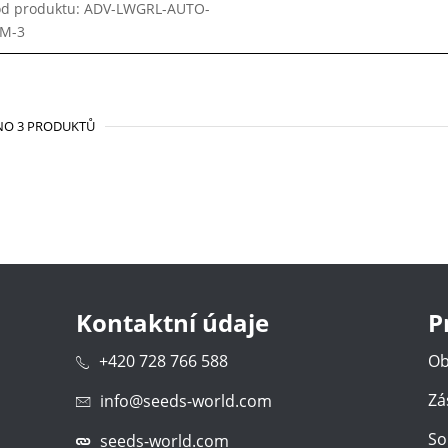
d produktu: ADV-LWGRL-AUTO-
EM-3
NO 3 PRODUKTŮ
Kontaktní údaje
P
+420 728 766 588
Ob
Zá
info@seeds-world.com
So
seeds-world.com