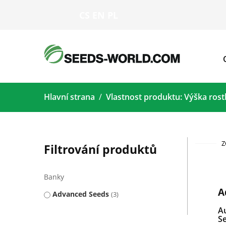
CS
EN
PL
Hlavní strana
Vlastnost produktu: Výška rost
Z
Filtrování produktů
Banky
A
Advanced Seeds
3
A
Se