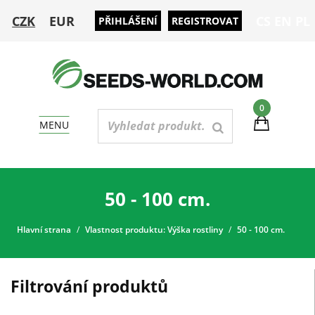
CZK
EUR
CS
EN
PL
PŘIHLÁŠENÍ
REGISTROVAT
0
MENU
50 - 100 cm.
Hlavní strana
Vlastnost produktu: Výška rostliny
50 - 100 cm.
Filtrování produktů