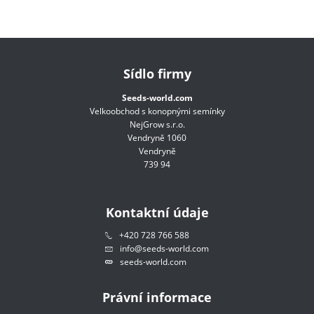
Sídlo firmy
Seeds-world.com
Velkoobchod s konopnými semínky
NejGrow s.r.o.
Vendryně 1060
Vendryně
739 94
Kontaktní údaje
+420 728 766 588
info@seeds-world.com
seeds-world.com
Právní informace