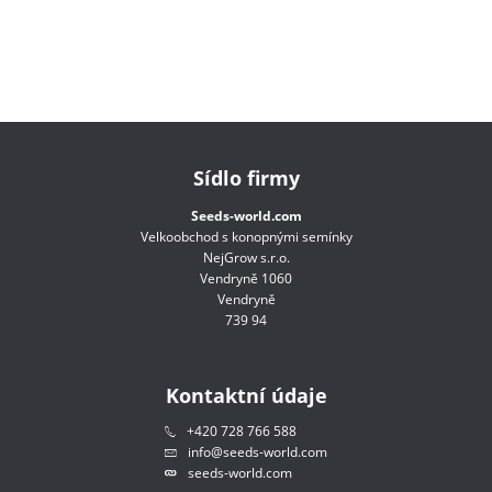
Sídlo firmy
Seeds-world.com
Velkoobchod s konopnými semínky
NejGrow s.r.o.
Vendryně 1060
Vendryně
739 94
Kontaktní údaje
+420 728 766 588
info@seeds-world.com
seeds-world.com