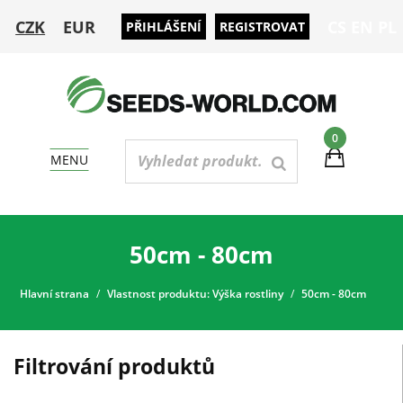
CZK
EUR
CS
EN
PL
PŘIHLÁŠENÍ
REGISTROVAT
0
MENU
50cm - 80cm
Hlavní strana
Vlastnost produktu: Výška rostliny
50cm - 80cm
Filtrování produktů