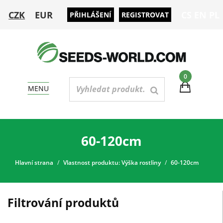
CZK
EUR
CS
EN
PL
PŘIHLÁŠENÍ
REGISTROVAT
0
MENU
60-120cm
Hlavní strana
Vlastnost produktu: Výška rostliny
60-120cm
Filtrování produktů