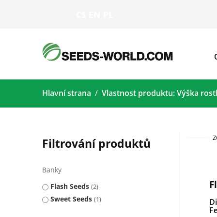
CS
EN
PL
Hlavní strana
Vlastnost produktu: Výška rost
Z
Filtrování produktů
Banky
F
Flash Seeds
2
Sweet Seeds
1
D
Fe