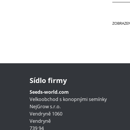
ZOBRAZE
Sídlo firmy
Seeds-world.com
Velkoobchod s konopnými semínky
NejGrow s.r.o.
Vendryně 1060
Vendryně
739 94