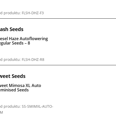
d produktu: FLSH-DHZ-F3
lash Seeds
iesel Haze Autoflowering
gular Seeds – 8
d produktu: FLSH-DHZ-R8
weet Seeds
weet Mimosa XL Auto
eminised Seeds
d produktu: SS-SMIMXL-AUTO-
EM