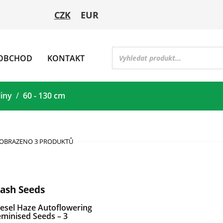
CZK
EUR
OBCHOD
KONTAKT
liny
60 - 130 cm
OBRAZENO 3 PRODUKTŮ
lash Seeds
iesel Haze Autoflowering
minised Seeds – 3