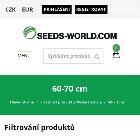
CZK
EUR
CS
EN
PL
PŘIHLÁŠENÍ
REGISTROVAT
0
MENU
60-70 cm
Hlavní strana
Vlastnost produktu: Výška rostliny
60-70 cm
Filtrování produktů