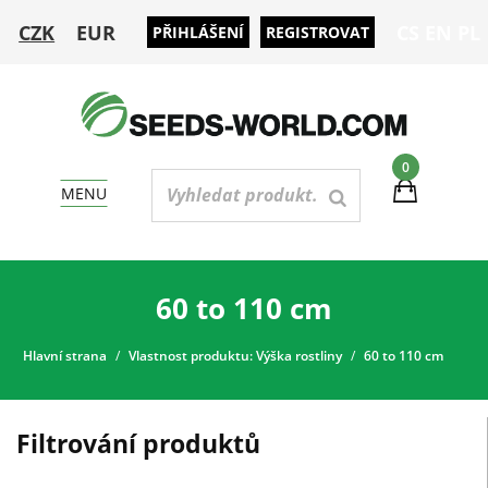
CZK
EUR
CS
EN
PL
PŘIHLÁŠENÍ
REGISTROVAT
0
MENU
60 to 110 cm
Hlavní strana
Vlastnost produktu: Výška rostliny
60 to 110 cm
Filtrování produktů