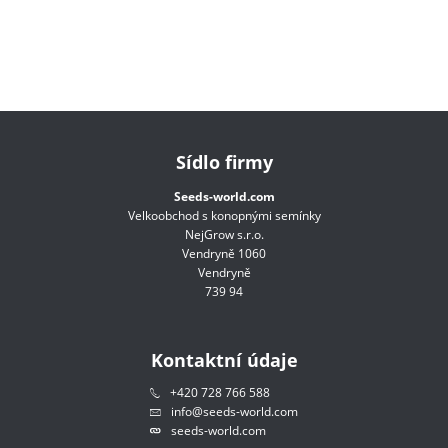
Sídlo firmy
Seeds-world.com
Velkoobchod s konopnými semínky
NejGrow s.r.o.
Vendryně 1060
Vendryně
739 94
Kontaktní údaje
+420 728 766 588
info@seeds-world.com
seeds-world.com