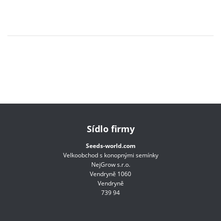
Sídlo firmy
Seeds-world.com
Velkoobchod s konopnými semínky
NejGrow s.r.o.
Vendryně 1060
Vendryně
739 94