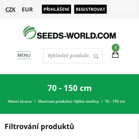
CZK
EUR
CS
EN
PL
PŘIHLÁŠENÍ
REGISTROVAT
0
MENU
70 - 150 cm
Hlavní strana
Vlastnost produktu: Výška rostliny
70 - 150 cm
Filtrování produktů