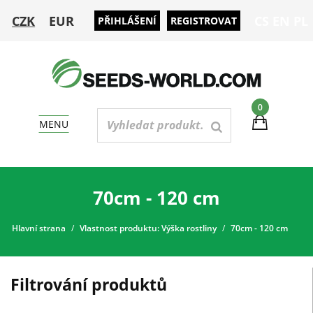
CZK
EUR
CS
EN
PL
PŘIHLÁŠENÍ
REGISTROVAT
0
MENU
70cm - 120 cm
Hlavní strana
Vlastnost produktu: Výška rostliny
70cm - 120 cm
Filtrování produktů