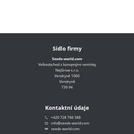
Sídlo firmy
Seeds-world.com
Velkoobchod s konopnými semínky
NejGrow s.r.o.
Vendryně 1060
Vendryně
739 94
Kontaktní údaje
+420 728 766 588
info@seeds-world.com
seeds-world.com