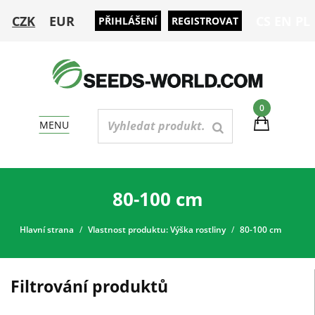
CZK
EUR
CS
EN
PL
PŘIHLÁŠENÍ
REGISTROVAT
0
MENU
80-100 сm
Hlavní strana
Vlastnost produktu: Výška rostliny
80-100 сm
Filtrování produktů