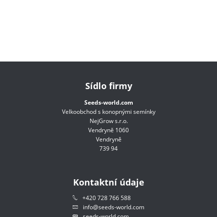
Sídlo firmy
Seeds-world.com
Velkoobchod s konopnými semínky
NejGrow s.r.o.
Vendryně 1060
Vendryně
739 94
Kontaktní údaje
+420 728 766 588
info@seeds-world.com
seeds-world.com