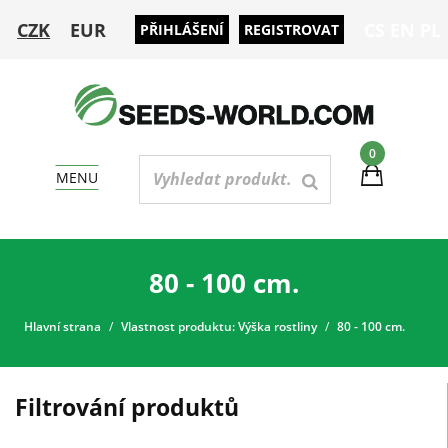
CZK
EUR
CS
EN
PL
PŘIHLÁŠENÍ
REGISTROVAT
0
MENU
80 - 100 cm.
Hlavní strana
Vlastnost produktu: Výška rostliny
80 - 100 cm.
Filtrování produktů