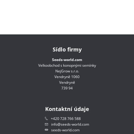
Sídlo firmy
Seeds-world.com
Velkoobchod s konopnými semínky
NejGrow s.r.o.
Vendryně 1060
Vendryně
739 94
Kontaktní údaje
+420 728 766 588
info@seeds-world.com
seeds-world.com