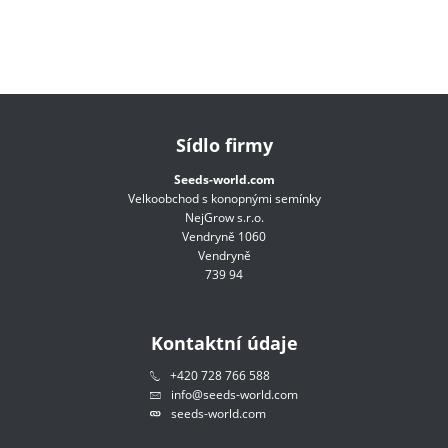
Sídlo firmy
Seeds-world.com
Velkoobchod s konopnými semínky
NejGrow s.r.o.
Vendryně 1060
Vendryně
739 94
Kontaktní údaje
+420 728 766 588
info@seeds-world.com
seeds-world.com