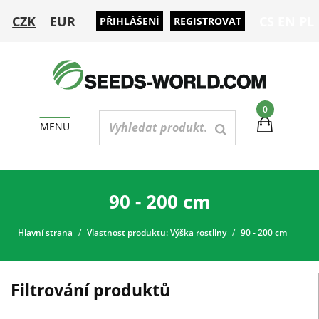
CZK
EUR
CS
EN
PL
PŘIHLÁŠENÍ
REGISTROVAT
0
MENU
90 - 200 cm
Hlavní strana
Vlastnost produktu: Výška rostliny
90 - 200 cm
Filtrování produktů