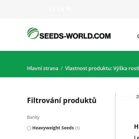
CS
EN
PL
Hlavní strana
Vlastnost produktu: Výška rost
Z
Filtrování produktů
Banky
H
Heavyweight Seeds
1
L