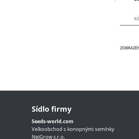
Kó
ZOBRAZEN
Sídlo firmy
Seeds-world.com
Velkoobchod s konopnými semínky
NejGrow s.r.o.