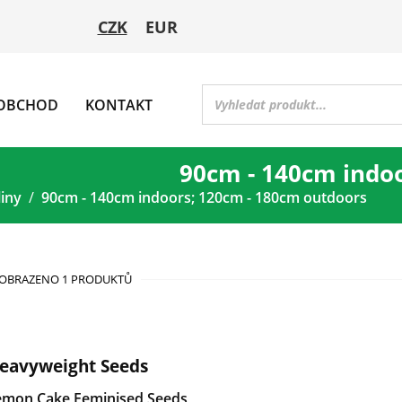
CZK
EUR
OBCHOD
KONTAKT
90cm - 140cm indo
liny
90cm - 140cm indoors; 120cm - 180cm outdoors
OBRAZENO 1 PRODUKTŮ
eavyweight Seeds
emon Cake Feminised Seeds