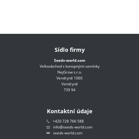
Sídlo firmy
Seeds-world.com
Velkoobchod s konopnými semínky
NejGrow s.r.o.
Vendryně 1060
Vendryně
739 94
Kontaktní údaje
+420 728 766 588
info@seeds-world.com
seeds-world.com