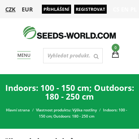
CZK
EUR
CS
EN
PL
PŘIHLÁŠENÍ
REGISTROVAT
0
MENU
Indoors: 100 - 150 cm; Outdoors:
180 - 250 cm
Hlavní strana
Vlastnost produktu: Výška rostliny
Indoors: 100 -
150 cm; Outdoors: 180 - 250 cm