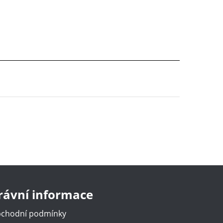
rávní informace
chodní podmínky