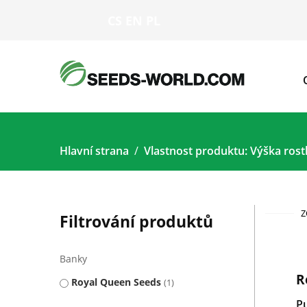
CS
EN
PL
Hlavní strana
Vlastnost produktu: Výška rost
Z
Filtrování produktů
Banky
R
Royal Queen Seeds
1
P