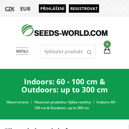
CZK
EUR
CS
EN
PL
PŘIHLÁŠENÍ
REGISTROVAT
0
MENU
Indoors: 60 - 100 cm &
Outdoors: up to 300 cm
Hlavní strana
Vlastnost produktu: Výška rostliny
Indoors: 60 -
100 cm & Outdoors: up to 300 cm