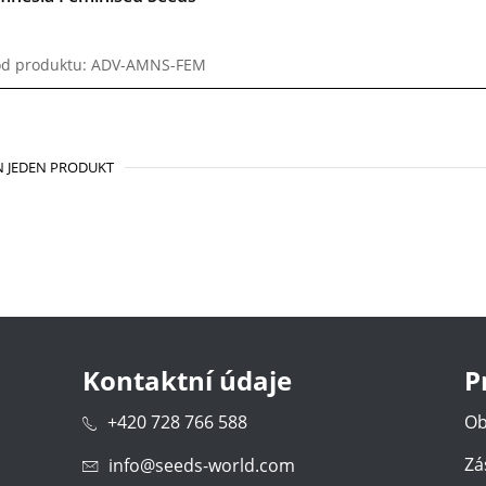
d produktu: ADV-AMNS-FEM
 JEDEN PRODUKT
Kontaktní údaje
P
+420 728 766 588
Ob
Zá
info@seeds-world.com