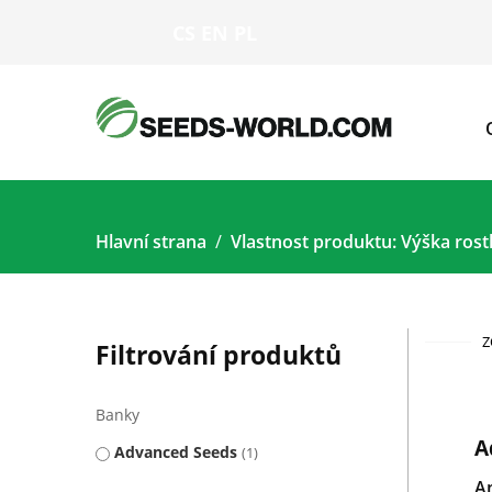
CS
EN
PL
Hlavní strana
Vlastnost produktu: Výška rost
Z
Filtrování produktů
Banky
A
Advanced Seeds
1
A