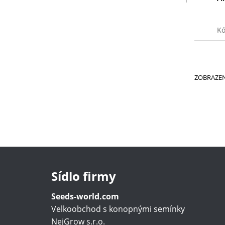
Kó
ZOBRAZEN
Sídlo firmy
Seeds-world.com
Velkoobchod s konopnými semínky
NejGrow s.r.o.