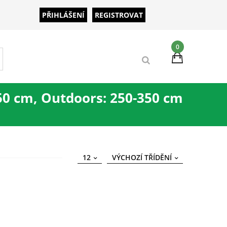
PŘIHLÁŠENÍ
REGISTROVAT
0
50 cm, Outdoors: 250-350 cm
12
VÝCHOZÍ TŘÍDĚNÍ