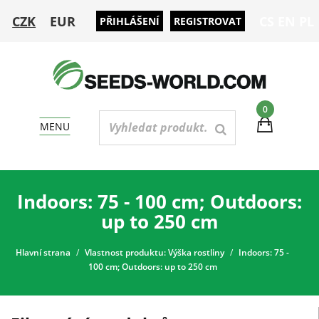
CZK
EUR
CS
EN
PL
PŘIHLÁŠENÍ
REGISTROVAT
0
MENU
Indoors: 75 - 100 cm; Outdoors:
up to 250 cm
Hlavní strana
Vlastnost produktu: Výška rostliny
Indoors: 75 -
100 cm; Outdoors: up to 250 cm