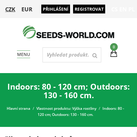
CZK
EUR
CS
EN
PL
PŘIHLÁŠENÍ
REGISTROVAT
0
MENU
Indoors: 80 - 120 cm; Outdoors:
130 - 160 cm.
Hlavní strana
Vlastnost produktu: Výška rostliny
Indoors: 80 -
120 cm; Outdoors: 130 - 160 cm.