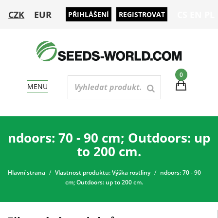
CZK
EUR
CS
EN
PL
PŘIHLÁŠENÍ
REGISTROVAT
0
MENU
ndoors: 70 - 90 cm; Outdoors: up
to 200 cm.
Hlavní strana
Vlastnost produktu: Výška rostliny
ndoors: 70 - 90
cm; Outdoors: up to 200 cm.