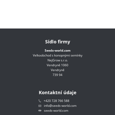
Sídlo firmy
Seeds-world.com
Velkoobchod s konopnými semínky
NejGrow s.r.o.
Vendryně 1060
Vendryně
739 94
Kontaktní údaje
+420 728 766 588
info@seeds-world.com
seeds-world.com