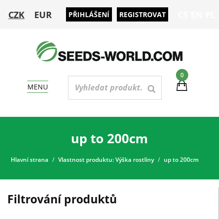
CZK
EUR
CS
EN
PL
PŘIHLÁŠENÍ
REGISTROVAT
0
MENU
up to 200cm
Hlavní strana
Vlastnost produktu: Výška rostliny
up to 200cm
Filtrování produktů