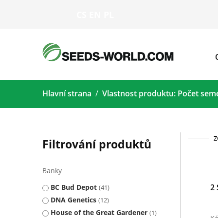
CS
EN
PL
Hlavní strana
Vlastnost produktu: Počet seme
Z
Filtrování produktů
Banky
2 
BC Bud Depot
41
DNA Genetics
12
House of the Great Gardener
1