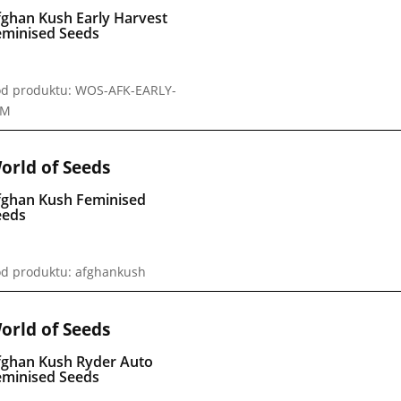
fghan Kush Early Harvest
eminised Seeds
d produktu: WOS-AFK-EARLY-
EM
orld of Seeds
fghan Kush Feminised
eeds
d produktu: afghankush
orld of Seeds
fghan Kush Ryder Auto
eminised Seeds