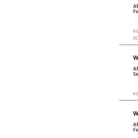
A
F
Kó
F
W
A
S
Kó
W
A
F