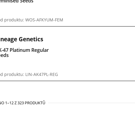
eminised Seeds
ód produktu: WOS-AFKYUM-FEM
ineage Genetics
K-47 Platinum Regular
eeds
d produktu: LIN-AK47PL-REG
O 1–12 Z 323 PRODUKTŮ