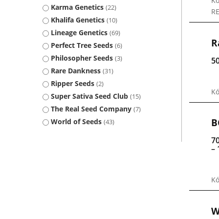
Kó
Karma Genetics
22
RE
Khalifa Genetics
10
Lineage Genetics
69
R
Perfect Tree Seeds
6
Philosopher Seeds
3
50
Rare Dankness
31
Ripper Seeds
2
Kó
Super Sativa Seed Club
15
The Real Seed Company
7
B
World of Seeds
43
7
– 
Kó
W