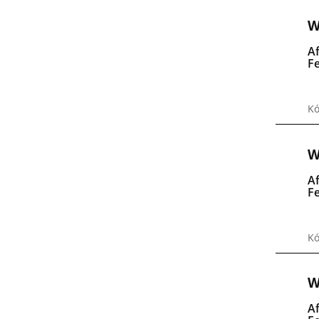
W
A
F
Kó
W
A
F
K
W
A