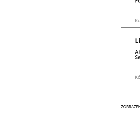
F
K
L
A
S
Kó
ZOBRAZEN