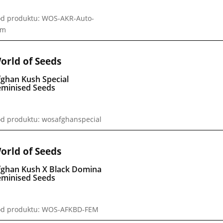
d produktu: WOS-AKR-Auto-
em
orld of Seeds
fghan Kush Special
eminised Seeds
d produktu: wosafghanspecial
orld of Seeds
fghan Kush X Black Domina
eminised Seeds
d produktu: WOS-AFKBD-FEM