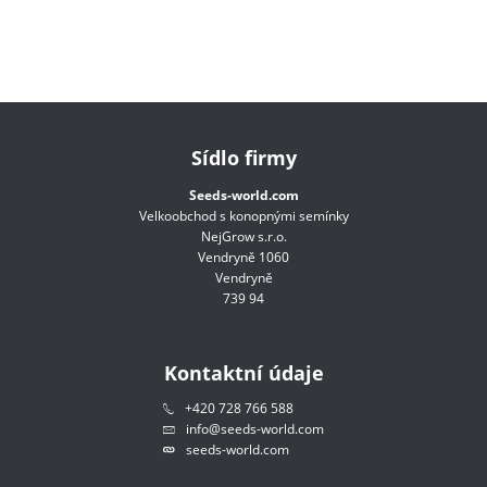
Sídlo firmy
Seeds-world.com
Velkoobchod s konopnými semínky
NejGrow s.r.o.
Vendryně 1060
Vendryně
739 94
Kontaktní údaje
+420 728 766 588
info@seeds-world.com
seeds-world.com