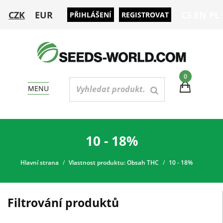
CZK
EUR
CS
EN
PL
PŘIHLÁŠENÍ
REGISTROVAT
0
MENU
10 - 18%
Hlavní strana
Vlastnost produktu: Obsah THC
10 - 18%
Filtrování produktů