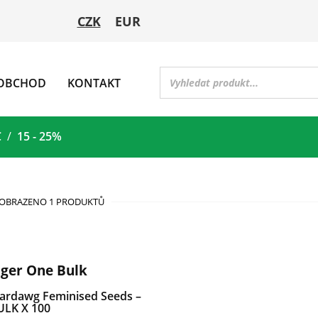
CZK
EUR
OBCHOD
KONTAKT
C
15 - 25%
OBRAZENO 1 PRODUKTŮ
iger One Bulk
tardawg Feminised Seeds –
ULK X 100