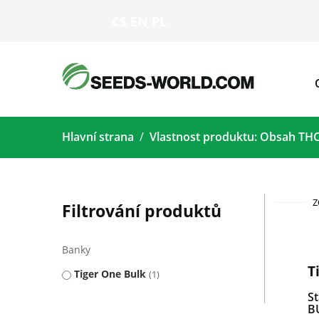
CS
EN
PL
Hlavní strana
Vlastnost produktu: Obsah TH
Z
Filtrování produktů
Banky
T
Tiger One Bulk
1
S
B