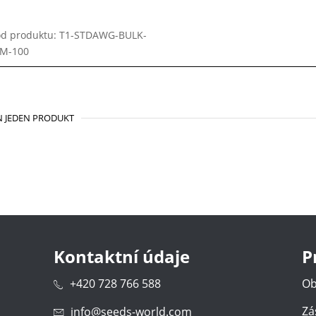
d produktu: T1-STDAWG-BULK-
EM-100
 JEDEN PRODUKT
Kontaktní údaje
P
+420 728 766 588
Ob
Zá
info@seeds-world.com