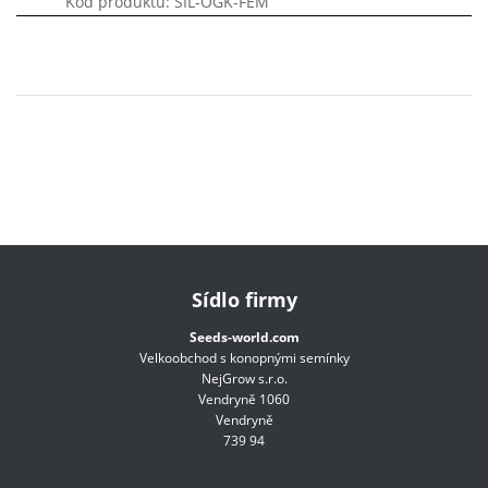
Kód produktu: SIL-OGK-FEM
Sídlo firmy
Seeds-world.com
Velkoobchod s konopnými semínky
NejGrow s.r.o.
Vendryně 1060
Vendryně
739 94