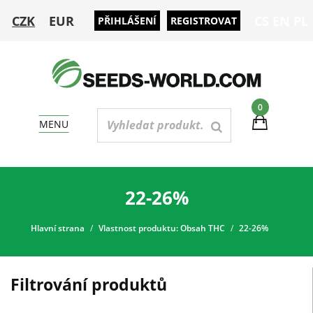
CZK
EUR
CS
EN
PL
PŘIHLÁŠENÍ
REGISTROVAT
0
MENU
22-26%
Hlavní strana
Vlastnost produktu: Obsah THC
22-26%
Filtrování produktů