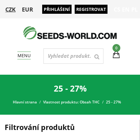
CZK
EUR
CS
EN
PL
PŘIHLÁŠENÍ
REGISTROVAT
0
MENU
25 - 27%
Hlavní strana
Vlastnost produktu: Obsah THC
25 - 27%
Filtrování produktů