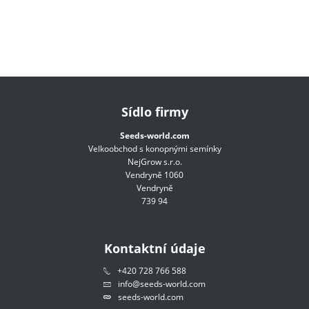
Sídlo firmy
Seeds-world.com
Velkoobchod s konopnými semínky
NejGrow s.r.o.
Vendryně 1060
Vendryně
739 94
Kontaktní údaje
+420 728 766 588
info@seeds-world.com
seeds-world.com