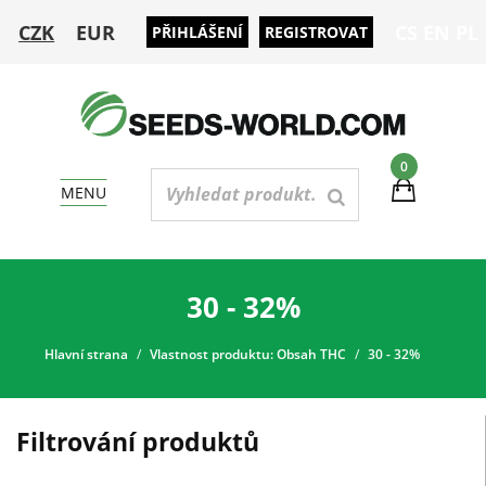
CZK
EUR
CS
EN
PL
PŘIHLÁŠENÍ
REGISTROVAT
0
MENU
30 - 32%
Hlavní strana
Vlastnost produktu: Obsah THC
30 - 32%
Filtrování produktů