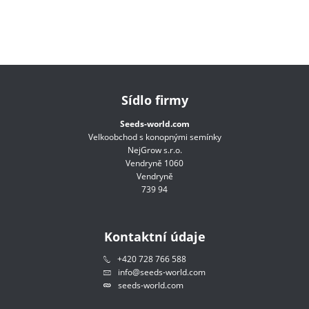
Sídlo firmy
Seeds-world.com
Velkoobchod s konopnými semínky
NejGrow s.r.o.
Vendryně 1060
Vendryně
739 94
Kontaktní údaje
+420 728 766 588
info@seeds-world.com
seeds-world.com