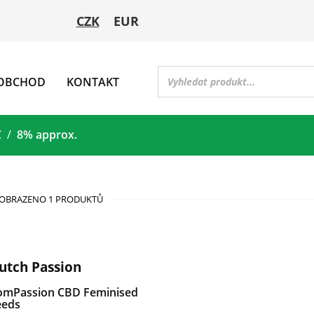
CZK
EUR
OBCHOD
KONTAKT
C
8% approx.
OBRAZENO 1 PRODUKTŮ
utch Passion
omPassion CBD Feminised
eeds