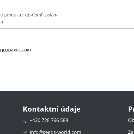
d produktu: dp-ComPassion-
em
 JEDEN PRODUKT
Kontaktní údaje
P
+420 728 766 588
Ob
Zá
info@seeds-world.com