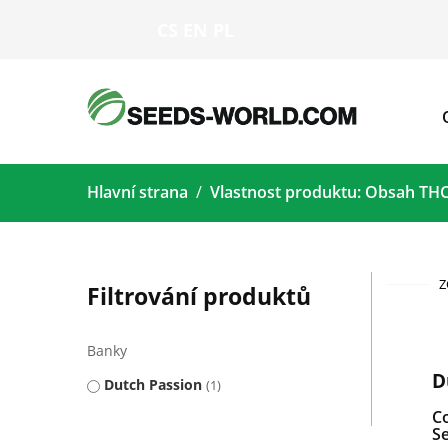
CS
EN
PL
Hlavní strana
Vlastnost produktu: Obsah TH
Z
Filtrování produktů
Banky
D
Dutch Passion
1
C
S