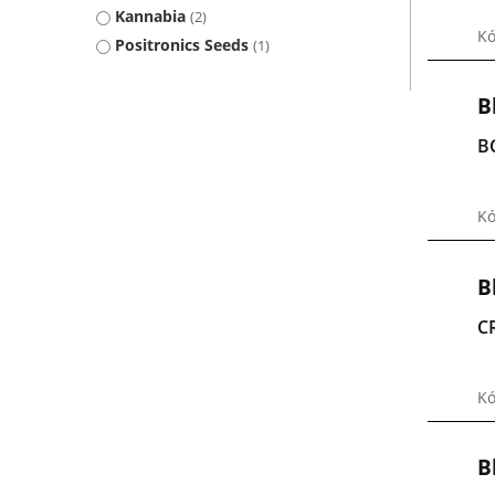
Kannabia
2
Kó
Positronics Seeds
1
B
B
Kó
B
C
Kó
B