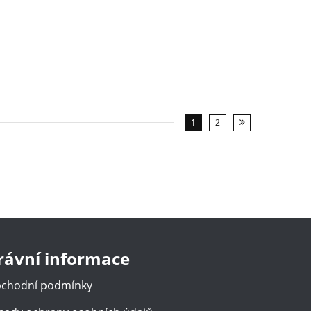
1
2
rávní informace
chodní podmínky