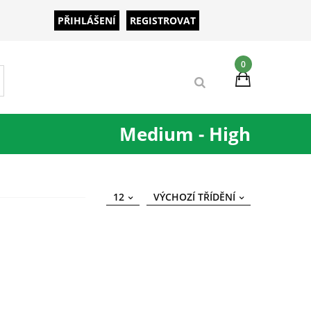
PŘIHLÁŠENÍ
REGISTROVAT
0
Medium - High
12
VÝCHOZÍ TŘÍDĚNÍ