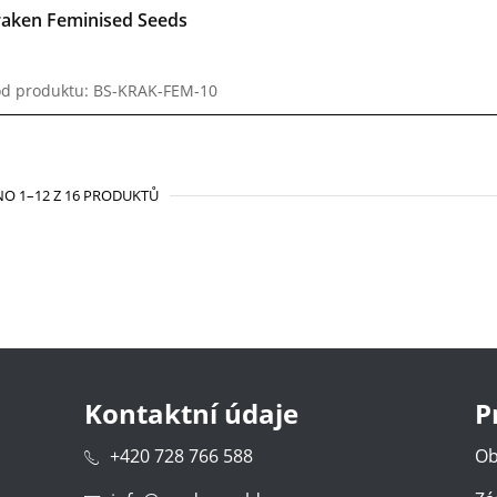
raken Feminised Seeds
d produktu: BS-KRAK-FEM-10
O 1–12 Z 16 PRODUKTŮ
Kontaktní údaje
P
+420 728 766 588
Ob