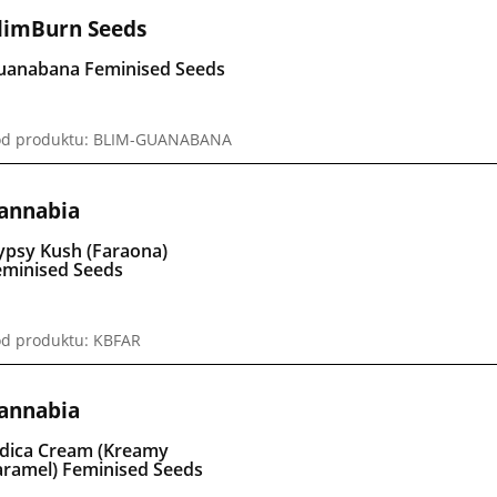
limBurn Seeds
uanabana Feminised Seeds
ód produktu: BLIM-GUANABANA
annabia
ypsy Kush (Faraona)
eminised Seeds
d produktu: KBFAR
annabia
ndica Cream (Kreamy
aramel) Feminised Seeds