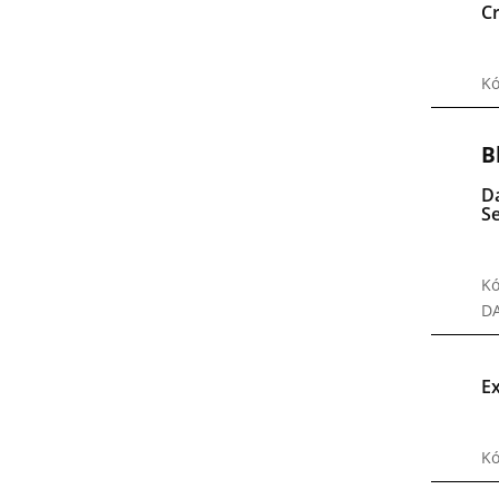
Cr
Kó
B
D
S
Kó
D
E
Kó