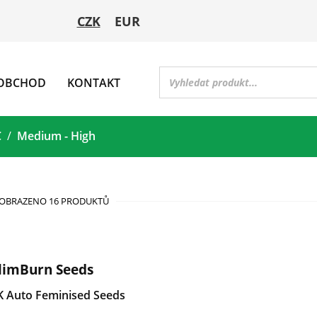
CZK
EUR
OBCHOD
KONTAKT
C
Medium - High
OBRAZENO 16 PRODUKTŮ
limBurn Seeds
K Auto Feminised Seeds