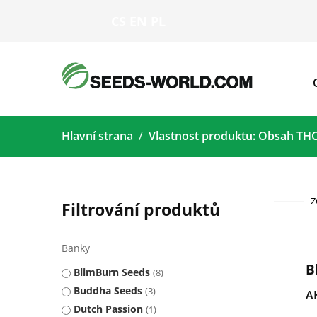
CS
EN
PL
Hlavní strana
Vlastnost produktu: Obsah TH
Z
Filtrování produktů
Banky
B
BlimBurn Seeds
8
Buddha Seeds
3
A
Dutch Passion
1