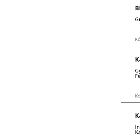
B
G
K
K
G
F
Kó
K
I
K