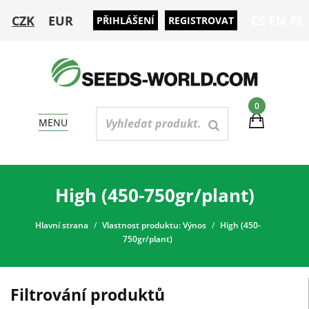
CZK
EUR
CS
EN
PL
PŘIHLÁŠENÍ
REGISTROVAT
0
MENU
High (450-750gr/plant)
Hlavní strana
Vlastnost produktu: Výnos
High (450-
750gr/plant)
Filtrování produktů