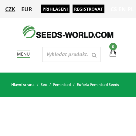
CZK
EUR
CS
EN
PL
PŘIHLÁŠENÍ
REGISTROVAT
0
MENU
Hlavní strana
Sex
Feminised
Euforia Feminised Seeds