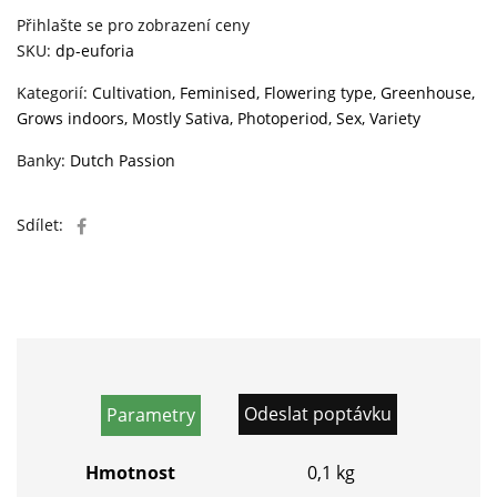
Přihlašte se pro zobrazení ceny
SKU:
dp-euforia
Kategorií:
Cultivation
,
Feminised
,
Flowering type
,
Greenhouse
,
Grows indoors
,
Mostly Sativa
,
Photoperiod
,
Sex
,
Variety
Banky:
Dutch Passion
Sdílet:
Odeslat poptávku
Parametry
Hmotnost
0,1 kg