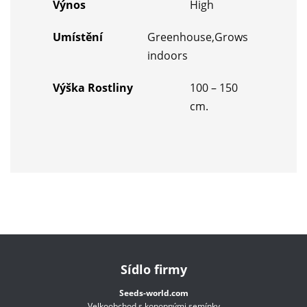
Výnos
High
Umístění
Greenhouse,Grows
indoors
Výška Rostliny
100 – 150
cm.
Sídlo firmy
Seeds-world.com
Velkoobchod s konopnými semínky