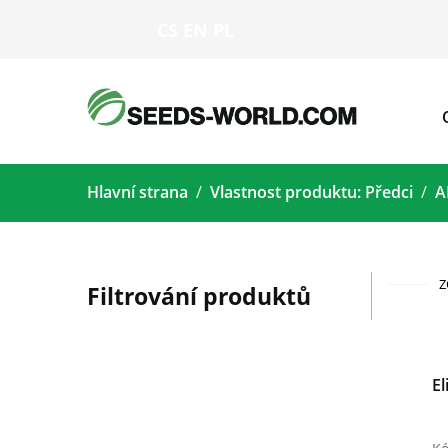
CS
EN
PL
Hlavní strana
Vlastnost produktu: Předci
A
Z
Filtrování produktů
El