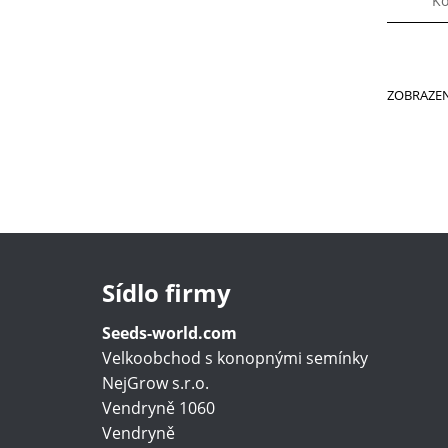
Kó
ZOBRAZEN
Sídlo firmy
Seeds-world.com
Velkoobchod s konopnými semínky
NejGrow s.r.o.
Vendryně 1060
Vendryně