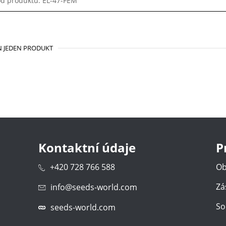
d produktu: EL-47-FEM
 JEDEN PRODUKT
Kontaktní údaje
P
+420 728 766 588
Ob
Zá
info@seeds-world.com
So
seeds-world.com