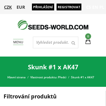
CZK
EUR
CS
EN
PL
PŘIHLÁŠENÍ
REGISTROVAT
0
MENU
Skunk #1 x AK47
Hlavní strana
Vlastnost produktu: Předci
Skunk #1 x AK47
Filtrování produktů