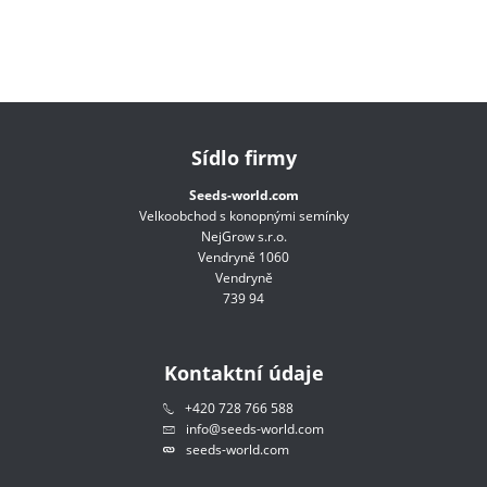
Sídlo firmy
Seeds-world.com
Velkoobchod s konopnými semínky
NejGrow s.r.o.
Vendryně 1060
Vendryně
739 94
Kontaktní údaje
+420 728 766 588
info@seeds-world.com
seeds-world.com