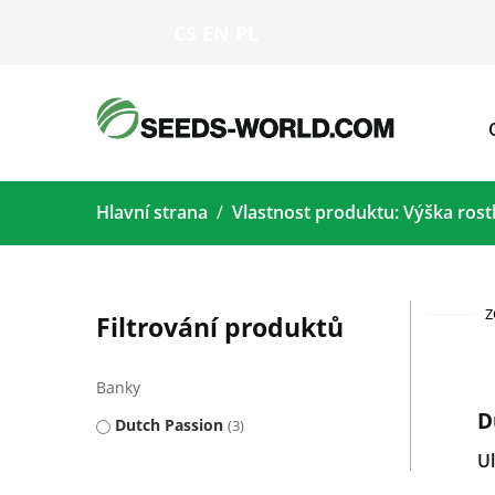
CS
EN
PL
Hlavní strana
Vlastnost produktu: Výška rost
Z
Filtrování produktů
Banky
D
Dutch Passion
3
U