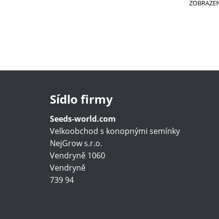
ZOBRAZE
Sídlo firmy
Seeds-world.com
Velkoobchod s konopnými semínky
NejGrow s.r.o.
Vendryně 1060
Vendryně
739 94