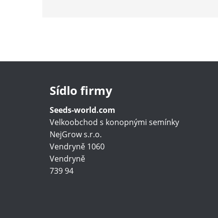
Sídlo firmy
Seeds-world.com
Velkoobchod s konopnými semínky
NejGrow s.r.o.
Vendryně 1060
Vendryně
739 94