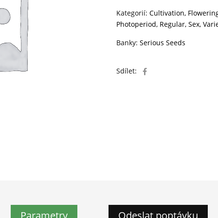
Kategorií:
Cultivation
,
Flowerin
Photoperiod
,
Regular
,
Sex
,
Vari
Banky:
Serious Seeds
Sdílet:
Parametry
Odeslat poptávku