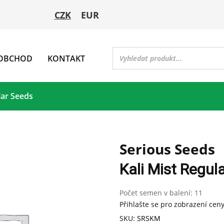
CZK
EUR
OBCHOD
KONTAKT
lar Seeds
Serious Seeds
Kali Mist Regul
Počet semen v balení:
11
Přihlašte se pro zobrazení cen
SKU:
SRSKM