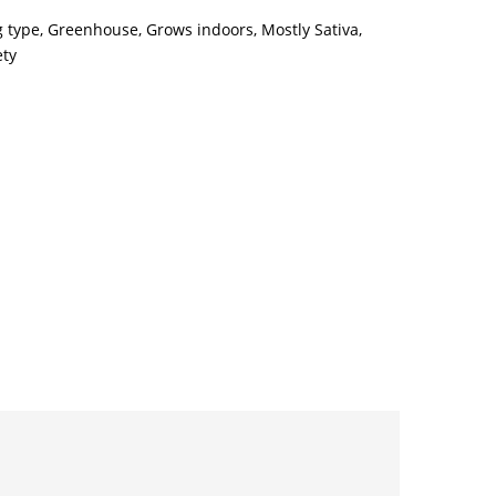
g type
,
Greenhouse
,
Grows indoors
,
Mostly Sativa
,
ety