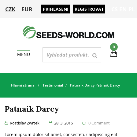
CZK
EUR
CS
EN
PL
PŘIHLÁŠENÍ
REGISTROVAT
0
MENU
Hlavní strana
Testimonial
Patnaik Darcy
Patnaik Darcy
Patnaik Darcy
Posted
Rostislav Zwrtek
28. 3. 2016
0
Comment
On
Lorem ipsum dolor sit amet, consectetur adipiscing elit.