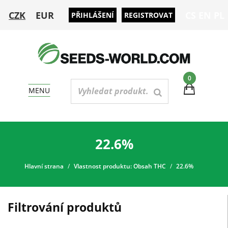
CZK
EUR
CS
EN
PL
PŘIHLÁŠENÍ
REGISTROVAT
0
MENU
22.6%
Hlavní strana
Vlastnost produktu: Obsah THC
22.6%
Filtrování produktů