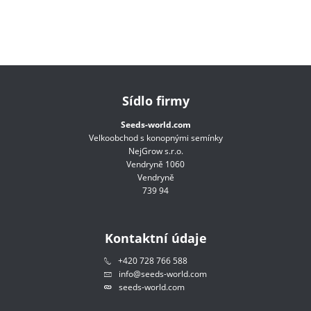
Sídlo firmy
Seeds-world.com
Velkoobchod s konopnými semínky
NejGrow s.r.o.
Vendryně 1060
Vendryně
739 94
Kontaktní údaje
+420 728 766 588
info@seeds-world.com
seeds-world.com