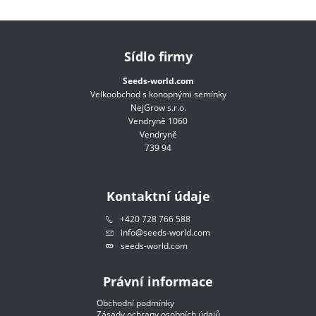
Sídlo firmy
Seeds-world.com
Velkoobchod s konopnými semínky
NejGrow s.r.o.
Vendryně 1060
Vendryně
739 94
Kontaktní údaje
+420 728 766 588
info@seeds-world.com
seeds-world.com
Právní informace
Obchodní podmínky
Zásady ochrany osobních údajů