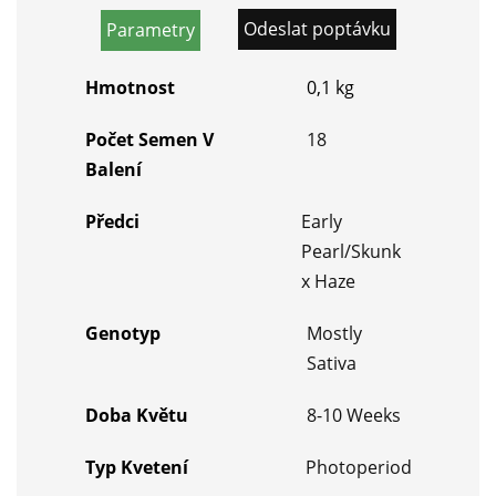
Odeslat poptávku
Parametry
Hmotnost
0,1 kg
Počet Semen V
18
Balení
Předci
Early
Pearl/Skunk
x Haze
Genotyp
Mostly
Sativa
Doba Květu
8-10 Weeks
Typ Kvetení
Photoperiod