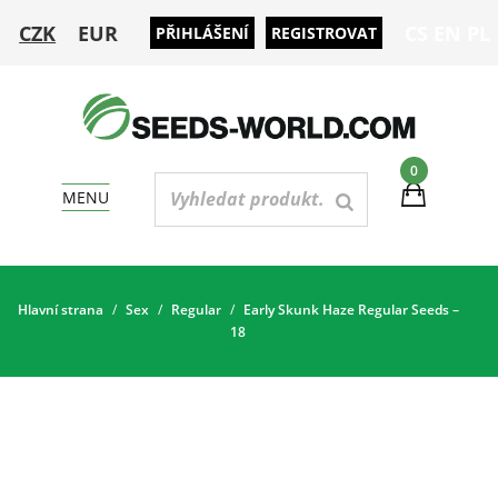
CZK
EUR
CS
EN
PL
PŘIHLÁŠENÍ
REGISTROVAT
0
MENU
Hlavní strana
Sex
Regular
Early Skunk Haze Regular Seeds –
18