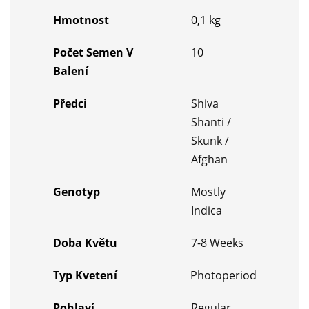
Hmotnost
0,1 kg
Počet Semen V
10
Balení
Předci
Shiva
Shanti /
Skunk /
Afghan
Genotyp
Mostly
Indica
Doba Květu
7-8 Weeks
Typ Kvetení
Photoperiod
Pohlaví
Regular