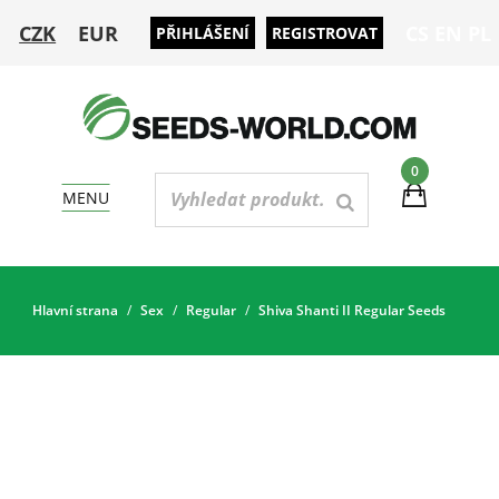
CZK
EUR
CS
EN
PL
PŘIHLÁŠENÍ
REGISTROVAT
0
MENU
Hlavní strana
Sex
Regular
Shiva Shanti II Regular Seeds