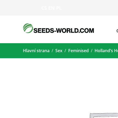
CS
EN
PL
Hlavní strana
Sex
Feminised
Holland’s 