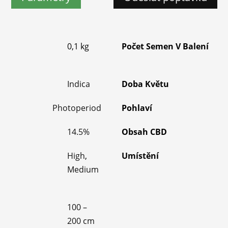
0,1 kg
Počet Semen V Balení
Indica
Doba Květu
Photoperiod
Pohlaví
14.5%
Obsah CBD
High
,
Umístění
Medium
100 –
200 cm