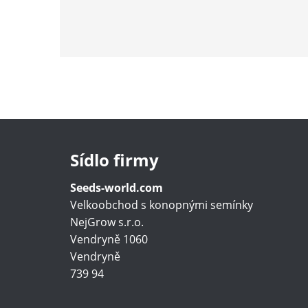
Sídlo firmy
Seeds-world.com
Velkoobchod s konopnými semínky
NejGrow s.r.o.
Vendryně 1060
Vendryně
739 94