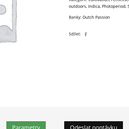
outdoors
,
Indica
,
Photoperiod
,
Banky:
Dutch Passion
Sdílet:
Parametry
Odeslat poptávku