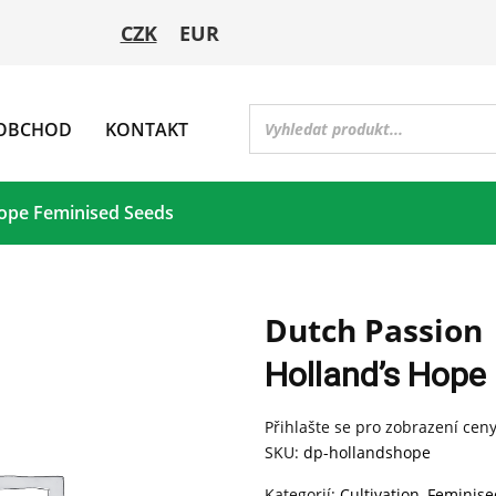
CZK
EUR
OBCHOD
KONTAKT
Hope Feminised Seeds
Dutch Passion
Holland’s Hope
Přihlašte se pro zobrazení cen
SKU:
dp-hollandshope
Kategorií:
Cultivation
,
Feminise