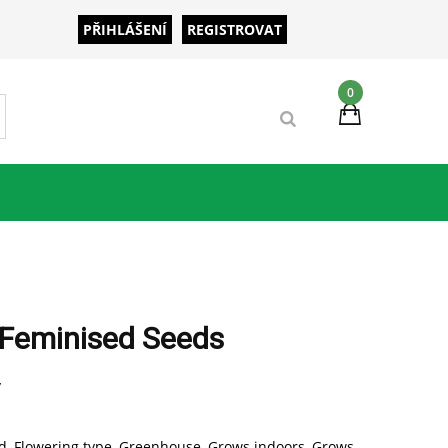
PŘIHLÁŠENÍ
REGISTROVAT
0
 Feminised Seeds
y
d
,
Flowering type
,
Greenhouse
,
Grows indoors
,
Grows